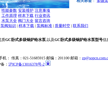
相关标签
：
多级泵
明
性能参数
安装维护
注意事项
章
工作原理
样本下载
行业资讯
品
水泵大全
阀门大全
留言咨询
|
泵阀知识
|
样本下载
|
泵阀标准
|
质量时空
|
联系我们
优质
GC卧式多级锅炉给水泵
,以及
GC卧式多级锅炉给水泵型号
信
机： 传真：021-51685915 邮编：201100 邮箱：
zp@sopcn.com.
P备：
沪ICP备13016378号-2