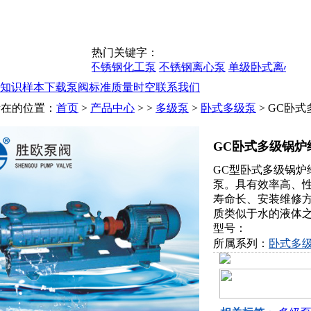
热门关键字：
不锈钢卫生自吸泵
不锈钢化工泵
不锈钢离心泵
单级卧式离心泵
知识
样本下载
泵阀标准
质量时空
联系我们
所在的位置：
首页
>
产品中心
> >
多级泵
>
卧式多级泵
> GC卧
GC卧式多级锅炉
GC型卧式多级锅炉
泵。具有效率高、
寿命长、安装维修
质类似于水的液体
型号：
所属系列：
卧式多